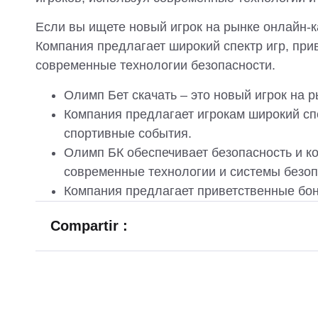
Если вы ищете новый игрок на рынке онлайн-к
Компания предлагает широкий спектр игр, при
современные технологии безопасности.
Олимп Бет скачать – это новый игрок на р
Компания предлагает игрокам широкий спе
спортивные события.
Олимп БК обеспечивает безопасность и к
современные технологии и системы безоп
Компания предлагает приветственные бон
Compartir :