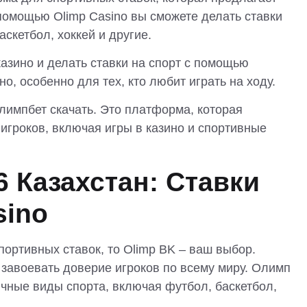
помощью Olimp Casino вы сможете делать ставки
скетбол, хоккей и другие.
казино и делать ставки на спорт с помощью
о, особенно для тех, кто любит играть на ходу.
олимпбет скачать. Это платформа, которая
игроков, включая игры в казино и спортивные
6 Казахстан: Ставки
sino
ортивных ставок, то Olimp BK – ваш выбор.
 завоевать доверие игроков по всему миру. Олимп
ичные виды спорта, включая футбол, баскетбол,