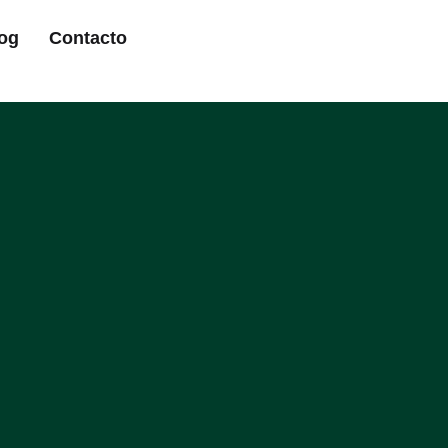
og
Contacto