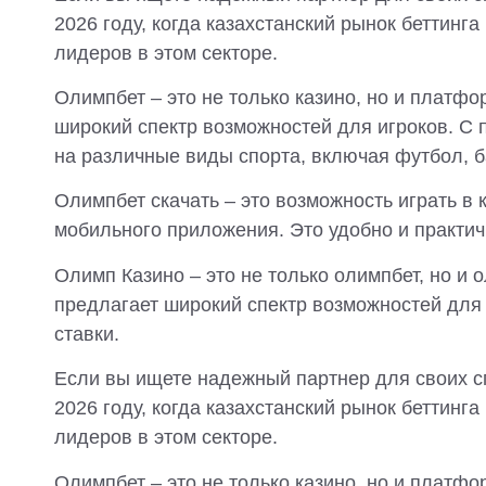
2026 году, когда казахстанский рынок беттинга
лидеров в этом секторе.
Олимпбет – это не только казино, но и платфо
широкий спектр возможностей для игроков. С 
на различные виды спорта, включая футбол, ба
Олимпбет скачать – это возможность играть в 
мобильного приложения. Это удобно и практичн
Олимп Казино – это не только олимпбет, но и 
предлагает широкий спектр возможностей для 
ставки.
Если вы ищете надежный партнер для своих сп
2026 году, когда казахстанский рынок беттинга
лидеров в этом секторе.
Олимпбет – это не только казино, но и платфо