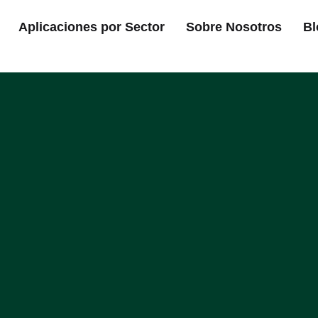
Aplicaciones por Sector
Sobre Nosotros
Bl