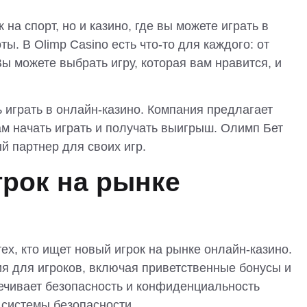
 на спорт, но и казино, где вы можете играть в
ты. В Olimp Casino есть что-то для каждого: от
ы можете выбрать игру, которая вам нравится, и
 играть в онлайн-казино. Компания предлагает
ам начать играть и получать выигрыш. Олимп Бет
й партнер для своих игр.
грок на рынке
ех, кто ищет новый игрок на рынке онлайн-казино.
я для игроков, включая приветственные бонусы и
ечивает безопасность и конфиденциальность
 системы безопасности.