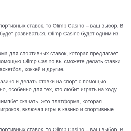
ортивных ставок, то Olimp Casino – ваш выбор. В
 будет развиваться, Olimp Casino будет одним из
рма для спортивных ставок, которая предлагает
помощью Olimp Casino вы сможете делать ставки
скетбол, хоккей и другие.
казино и делать ставки на спорт с помощью
о, особенно для тех, кто любит играть на ходу.
олимпбет скачать. Это платформа, которая
игроков, включая игры в казино и спортивные
ортивных ставок, то Olimp Casino – ваш выбор. В