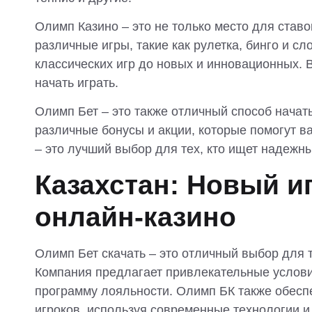
Олимп Казино – это не только место для ставок
различные игры, такие как рулетка, бинго и сло
классических игр до новых и инновационных. В
начать играть.
Олимп Бет – это также отличный способ начать
различные бонусы и акции, которые помогут в
– это лучший выбор для тех, кто ищет надежны
Казахстан: Новый и
онлайн-казино
Олимп Бет скачать – это отличный выбор для т
Компания предлагает привлекательные услови
программу лояльности. Олимп БК также обесп
игроков, используя современные технологии и