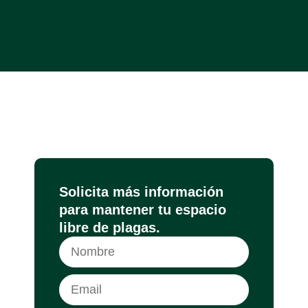
Solicita más información
para mantener tu espacio
libre de plagas.