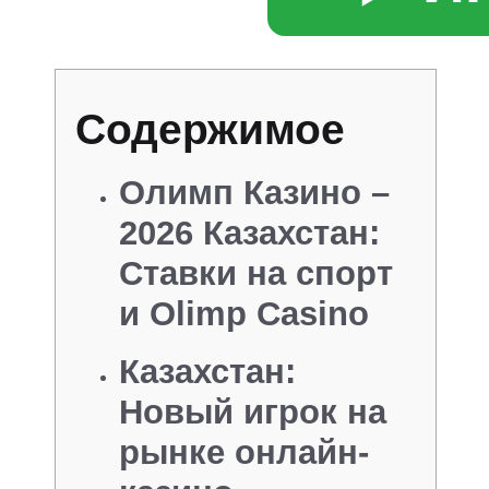
Содержимое
Олимп Казино –
2026 Казахстан:
Ставки на спорт
и Olimp Casino
Казахстан:
Новый игрок на
рынке онлайн-