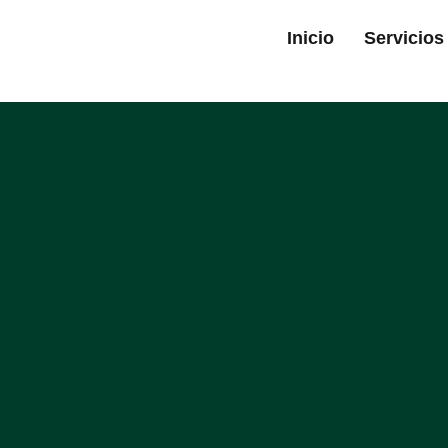
Inicio
Servicios