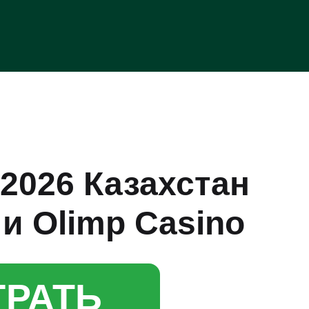
2026 Казахстан
 и Olimp Casino
ГРАТЬ