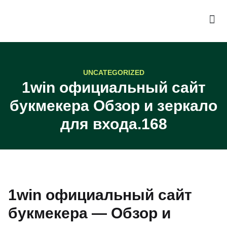
UNCATEGORIZED
1win официальный сайт
букмекера Обзор и зеркало
для входа.168
1win официальный сайт
букмекера — Обзор и