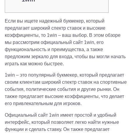
Если вы ищете надежный букмекер, который
предлагает широкий спектр ставок и высокие
коэффициенты, то 1win – ваш выбор. В этом обзоре
мы рассмотрим официальный сайт 1win, его
функциональность и преимущества, а также
предложим зеркало для входа, чтобы вы могли начать
играть как можно быстрее.
1win – это популярный букмекер, который предлагает
своим клиентам широкий спектр ставок на спортивные
события, политические события и другие рынки. Он
также предлагает высокие коэффициенты, что делает
его привлекательным для игроков.
Официальный сайт 1win имеет простой и удобный
интерфейс, который позволяет легко найти нужные
функции и сделать ставку. Он также предлагает