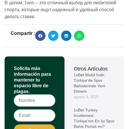
В целом, 1win – это отличный выбор для любителей
спорта, которые ищут надежный и удобный способ
делать ставки.
Compartir :
Solicita más
Otros Artículos
información para
1xBet Mobil İndir:
mantener tu
Türkiye’de Spor
espacio libre de
Bahislerinde Yeni
plagas.
Dönem
agosto 8, 2026
1xBet Turkey
İncelemesi:
Türkiye’nin En İyi Spor
Bahis Portalı mı?