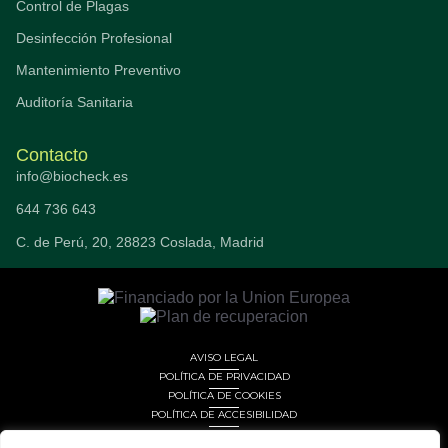
Control de Plagas
Desinfección Profesional
Mantenimiento Preventivo
Auditoría Sanitaria
Contacto
info@biocheck.es
644 736 643
C. de Perú, 20, 28823 Coslada, Madrid
AVISO LEGAL
POLÍTICA DE PRIVACIDAD
POLÍTICA DE COOKIES
POLÍTICA DE ACCESIBILIDAD
DISEÑADO POR