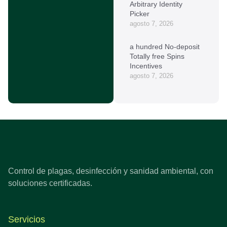
Arbitrary Identity
Picker
agosto 7, 2026
a hundred No-deposit
Totally free Spins
Incentives
agosto 7, 2026
Control de plagas, desinfección y sanidad ambiental, con
soluciones certificadas.
Servicios