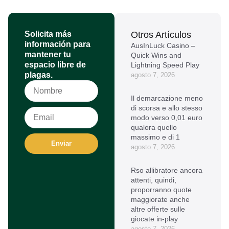
Solicita más
Otros Artículos
información para
AusInLuck Casino –
mantener tu
Quick Wins and
espacio libre de
Lightning Speed Play
plagas.
agosto 7, 2026
Il demarcazione meno
di scorsa e allo stesso
modo verso 0,01 euro
qualora quello
massimo e di 1
Enviar
agosto 7, 2026
Rso allibratore ancora
attenti, quindi,
proporranno quote
maggiorate anche
altre offerte sulle
giocate in-play
agosto 7, 2026