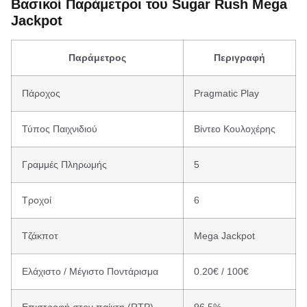
Βασικοί Παράμετροι του Sugar Rush Mega
Jackpot
Παράμετρος
Περιγραφή
Πάροχος
Pragmatic Play
Τύπος Παιχνιδιού
Βίντεο Κουλοχέρης
Γραμμές Πληρωμής
5
Τροχοί
6
Τζάκποτ
Mega Jackpot
Ελάχιστο / Μέγιστο Ποντάρισμα
0.20€ / 100€