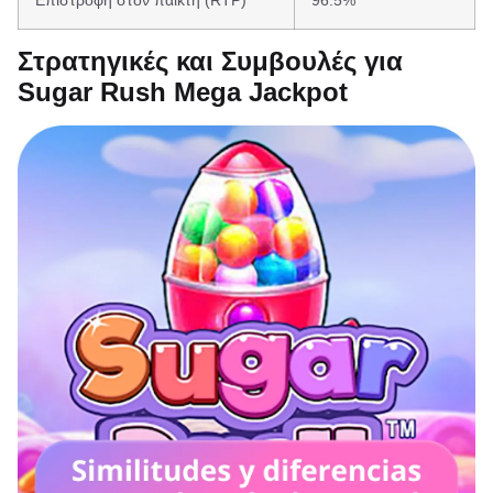
Επιστροφή στον παίκτη (RTP)
96.5%
Στρατηγικές και Συμβουλές για
Sugar Rush Mega Jackpot