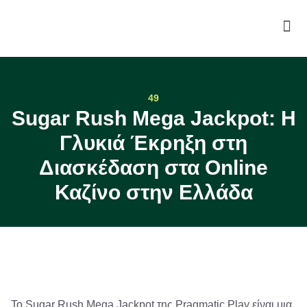
49
Sugar Rush Mega Jackpot: Η
Γλυκιά Έκρηξη στη
Διασκέδαση στα Online
Καζίνο στην Ελλάδα
Το Sugar Rush Mega Jackpot της Pragmatic Play είναι μια