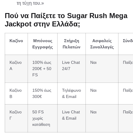
τη τύχη του.»
Πού να Παίξετε το Sugar Rush Mega
Jackpot στην Ελλάδα;
Καζίνο
Μπόνους
Στήριξη
Ασφαλείς
Σύνδ
Εγγραφής
Πελατών
Συναλλαγές
Καζίνο
100% έως
Live Chat
Ναι
Παίξ
Α
200€ + 50
24/7
FS
Καζίνο
150% έως
Τηλέφωνο
Ναι
Παίξ
Β
300€
& Email
Καζίνο
50 FS
Live Chat
Ναι
Παίξ
Γ
χωρίς
& Email
κατάθεση