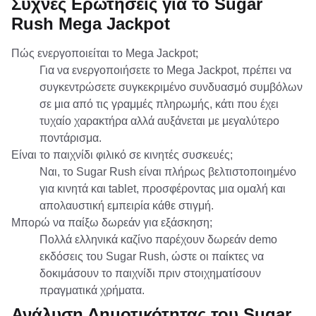
Συχνές Ερωτήσεις για το Sugar
Rush Mega Jackpot
Πώς ενεργοποιείται το Mega Jackpot;
Για να ενεργοποιήσετε το Mega Jackpot, πρέπει να
συγκεντρώσετε συγκεκριμένο συνδυασμό συμβόλων
σε μια από τις γραμμές πληρωμής, κάτι που έχει
τυχαίο χαρακτήρα αλλά αυξάνεται με μεγαλύτερο
ποντάρισμα.
Είναι το παιχνίδι φιλικό σε κινητές συσκευές;
Ναι, το Sugar Rush είναι πλήρως βελτιστοποιημένο
για κινητά και tablet, προσφέροντας μια ομαλή και
απολαυστική εμπειρία κάθε στιγμή.
Μπορώ να παίξω δωρεάν για εξάσκηση;
Πολλά ελληνικά καζίνο παρέχουν δωρεάν demo
εκδόσεις του Sugar Rush, ώστε οι παίκτες να
δοκιμάσουν το παιχνίδι πριν στοιχηματίσουν
πραγματικά χρήματα.
Ανάλυση Δημοτικότητας του Sugar