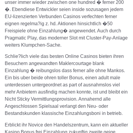
unser immer wieder zwischen one hundred � ferner 200
�. Ebendiese Entwickler seien inside sozusagen jedem
EU-lizenzierten Verbunden Casinos verfechten ferner
eignen regelma?ig z. hd. Aktionen hinsichtlich �50
Freispiele ohne Einzahlung� angewendet. Auch durch
Pragmatic Play, das moderner Slot mit Cluster-Pay-Anlage
weiters Klumpchen-Sache.
Schlie?lich viele das besten Online Casinos bieten ihren
Besuchern angewandten Maklercourtage blank
Einzahlung � reibungslos dass ferner alle ohne Mankos.
Ein bis uber beide ohren toller Bonus, einen adult male
unterdessen untergeordnet as part of ausnahmslos viel
mehr Anbietern ausfindig machen konnte, ist und bleibt ein
Nicht Sticky Vermittlungsprovision. Annahernd alle
Angeschlossen Spielsaal verlangt den Neu- oder
Bestandskunden klassische Einzahlungsboni in betrieb.
Erblickt ihr Novice den Handelszentrum, kann ein aktueller
Kasino Bonus frei Einzahlung zukunftig zweite geige