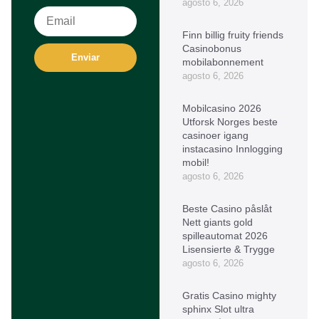
agosto 6, 2026
Finn billig fruity friends
Casinobonus
Enviar
mobilabonnement
agosto 6, 2026
Mobilcasino 2026
Utforsk Norges beste
casinoer igang
instacasino Innlogging
mobil!
agosto 6, 2026
Beste Casino påslåt
Nett giants gold
spilleautomat 2026
Lisensierte & Trygge
agosto 6, 2026
Gratis Casino mighty
sphinx Slot ultra