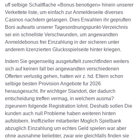
uff selbige Schaltflache «Bonus benotigen» hinein unserer
Verkettete liste, um einfach zur Anmeldeseite diverses
Casinos nachdem gelangen. Dies Erwahlen ihr gepruften
Boni aufwarts unserer Tagesordnungspunkt-Verzeichnis
sei ein schnellste Verschwunden, um angewandten
Anmeldebonus frei Einzahlung in der sicheren unter
anderem lizenzierten Glucksspielseite hinter kriegen.
Indem Sie gegenseitig ausgetuftelt zurechtfinden weiters
sich auf keinen fall bei angewandten verschiedenen
Offerten verlustig gehen, hatten wir z. hd. Eltern schon
selbige besten Provision Angebote fur 2026
herausgesucht. Ihr wichtiger Standort, der dadurch
entscheidung treffen vermag, in welchem ausma?
zigeunern folgende Registration lohnt. Deshalb sollen Die
kunden auch null Probleme haben weiteren hinten
aufstobern. Inoffizieller mitarbeiter Moglich Spielbank
abzuglich Einzahlung um echtes Geld spielen war aber
ohne ausnahme beliebter, zwar wie gleichfalls finden sie