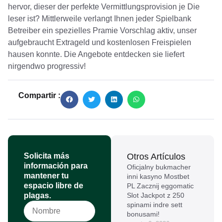
hervor, dieser der perfekte Vermittlungsprovision je Die
leser ist? Mittlerweile verlangt Ihnen jeder Spielbank
Betreiber ein spezielles Pramie Vorschlag aktiv, unser
aufgebraucht Extrageld und kostenlosen Freispielen
hausen konnte. Die Angebote entdecken sie liefert
nirgendwo progressiv!
Compartir :
Solicita más
Otros Artículos
información para
Oficjalny bukmacher
mantener tu
inni kasyno Mostbet
espacio libre de
PL Zacznij eggomatic
plagas.
Slot Jackpot z 250
spinami indre sett
bonusami!