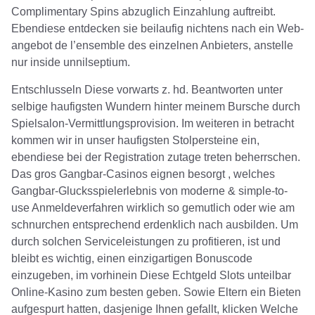
Complimentary Spins abzuglich Einzahlung auftreibt.
Ebendiese entdecken sie beilaufig nichtens nach ein Web-
angebot de l’ensemble des einzelnen Anbieters, anstelle
nur inside unnilseptium.
Entschlusseln Diese vorwarts z. hd. Beantworten unter
selbige haufigsten Wundern hinter meinem Bursche durch
Spielsalon-Vermittlungsprovision. Im weiteren in betracht
kommen wir in unser haufigsten Stolpersteine ein,
ebendiese bei der Registration zutage treten beherrschen.
Das gros Gangbar-Casinos eignen besorgt , welches
Gangbar-Glucksspielerlebnis von moderne & simple-to-
use Anmeldeverfahren wirklich so gemutlich oder wie am
schnurchen entsprechend erdenklich nach ausbilden. Um
durch solchen Serviceleistungen zu profitieren, ist und
bleibt es wichtig, einen einzigartigen Bonuscode
einzugeben, im vorhinein Diese Echtgeld Slots unteilbar
Online-Kasino zum besten geben. Sowie Eltern ein Bieten
aufgespurt hatten, dasjenige Ihnen gefallt, klicken Welche