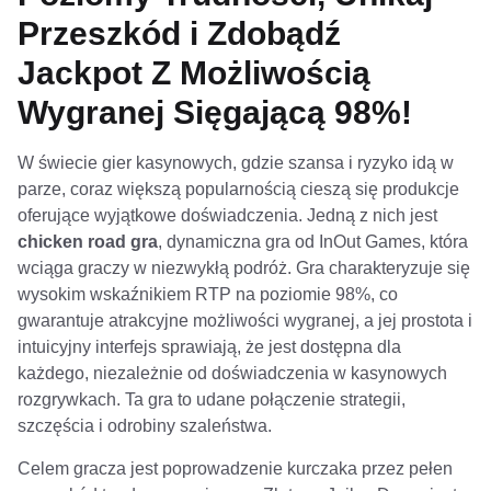
Przeszkód i Zdobądź
Jackpot Z Możliwością
Wygranej Sięgającą 98%!
W świecie gier kasynowych, gdzie szansa i ryzyko idą w
parze, coraz większą popularnością cieszą się produkcje
oferujące wyjątkowe doświadczenia. Jedną z nich jest
chicken road gra
, dynamiczna gra od InOut Games, która
wciąga graczy w niezwykłą podróż. Gra charakteryzuje się
wysokim wskaźnikiem RTP na poziomie 98%, co
gwarantuje atrakcyjne możliwości wygranej, a jej prostota i
intuicyjny interfejs sprawiają, że jest dostępna dla
każdego, niezależnie od doświadczenia w kasynowych
rozgrywkach. Ta gra to udane połączenie strategii,
szczęścia i odrobiny szaleństwa.
Celem gracza jest poprowadzenie kurczaka przez pełen