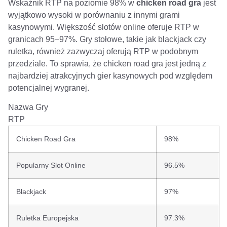
Wskaźnik RTP na poziomie 98% w
chicken road gra
jest
wyjątkowo wysoki w porównaniu z innymi grami
kasynowymi. Większość slotów online oferuje RTP w
granicach 95–97%. Gry stołowe, takie jak blackjack czy
ruletka, również zazwyczaj oferują RTP w podobnym
przedziale. To sprawia, że chicken road gra jest jedną z
najbardziej atrakcyjnych gier kasynowych pod względem
potencjalnej wygranej.
Nazwa Gry
RTP
Chicken Road Gra
98%
Popularny Slot Online
96.5%
Blackjack
97%
Ruletka Europejska
97.3%