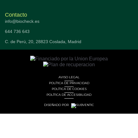
Contacto
info@biocheck.es
644 736 643
C. de Perú, 20, 28823 Coslada, Madrid
AVISO LEGAL
POLÍTICA DE PRIVACIDAD
POLÍTICA DE COOKIES
POLÍTICA DE ACCESIBILIDAD
DISEÑADO POR