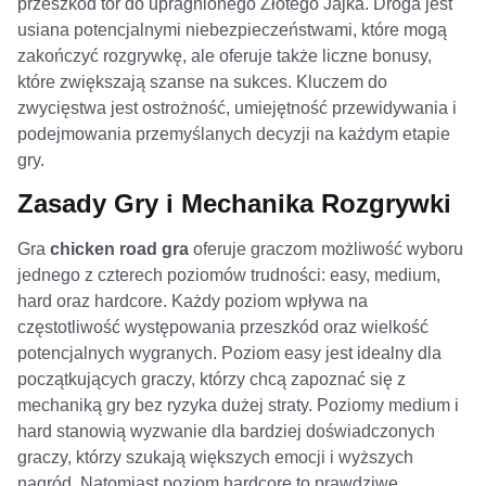
przeszkód tor do upragnionego Złotego Jajka. Droga jest
usiana potencjalnymi niebezpieczeństwami, które mogą
zakończyć rozgrywkę, ale oferuje także liczne bonusy,
które zwiększają szanse na sukces. Kluczem do
zwycięstwa jest ostrożność, umiejętność przewidywania i
podejmowania przemyślanych decyzji na każdym etapie
gry.
Zasady Gry i Mechanika Rozgrywki
Gra
chicken road gra
oferuje graczom możliwość wyboru
jednego z czterech poziomów trudności: easy, medium,
hard oraz hardcore. Każdy poziom wpływa na
częstotliwość występowania przeszkód oraz wielkość
potencjalnych wygranych. Poziom easy jest idealny dla
początkujących graczy, którzy chcą zapoznać się z
mechaniką gry bez ryzyka dużej straty. Poziomy medium i
hard stanowią wyzwanie dla bardziej doświadczonych
graczy, którzy szukają większych emocji i wyższych
nagród. Natomiast poziom hardcore to prawdziwe