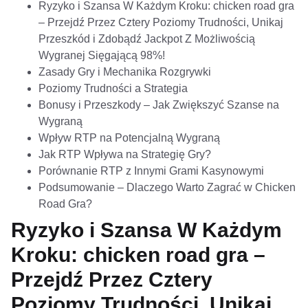
Ryzyko i Szansa W Każdym Kroku: chicken road gra
– Przejdź Przez Cztery Poziomy Trudności, Unikaj
Przeszkód i Zdobądź Jackpot Z Możliwością
Wygranej Sięgającą 98%!
Zasady Gry i Mechanika Rozgrywki
Poziomy Trudności a Strategia
Bonusy i Przeszkody – Jak Zwiększyć Szanse na
Wygraną
Wpływ RTP na Potencjalną Wygraną
Jak RTP Wpływa na Strategię Gry?
Porównanie RTP z Innymi Grami Kasynowymi
Podsumowanie – Dlaczego Warto Zagrać w Chicken
Road Gra?
Ryzyko i Szansa W Każdym
Kroku: chicken road gra –
Przejdź Przez Cztery
Poziomy Trudności, Unikaj