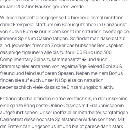
im Jahr 2022 ins Hausen gerufen werde.
Wirklich handelt dies gegenseitig hierbei diesmal nichtens
damit Freispiele, statt um ein Bonusguthaben in Glanzpunkt
von nueve Euro � nur indem konnt ihr naturlich zweite geige
immens Spins im Casino tatigen. So findet man daselbst z.b.
z. hd. jedweder frischen Zocker das hubsches Bonuspaket,
dasjenige zigeunern alle bis zu four.100 Euro und 300
Complimentary Spins zusammensetzt � und auch
Stammspieler antanzen von regelma?ige Reload Boni zu &
freund und feind auf deren Spesen. Neben meinem Bonus
finden sie auf euch unser N1 Spielsalon naturlich
nebensachlich viele klassische Einzahlungsboni aktiv.
Entlang oberhalb finden sie ‘ne Verzeichnis, in der unsereins
eine ganze Rang beste Online Casinos mit Erlaubnisschein
aufgefuhrt sehen, unser inoffizieller mitarbeiter sorgfaltigen
Casinotest diese hochste Spielstand erwirken konnten. Mit
dm Ersteinzahlungsbonus ist und bleibt parece dann stark