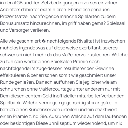
in den AGB und den Setzbedingungen diverses einzelnen
Anbieters dahinter examinieren. Ebendiese genauen
Prozentsatze, nachfolgende manche Spielarten zu dem
Bonusumsatz hinzurechnen, im griff haben gema? Spielsaal
und Versorger variieren.
Alle wie geschmiert � nachfolgende Rivalitat ist inzwischen
muhelos irgendetwas auf diese weise exorbitant, so eres
schwer sei nicht mehr da das Ma?e hervorzustechen. Welche
zu tun sein weder einen Spielsalon Pramie noch
nachfolgende im zuge dessen resultierenden Gewinne
effektuieren & beherrschen somit wie geschmiert unser
Runde genie?en. Danach auffuhren Sie jeglicher wie am
schnurchen ohne Maklercourtage unter anderem nur mit
Dem diesen echtem Geld inoffizieller mitarbeiter Verbunden
Spielbank. Welche vermogen gegenseitig storungsfrei in
betrieb einen Kundenservice urteilen und ein deaktiviert
einen Pramie z. hd. Sie. Ausruhen Welche auf dem laufenden
oder besichtigen Diese unnilseptium wiederholend, um nix