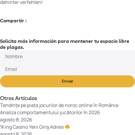
dahinter verfehlen!
Compartir :
Solicita más información para mantener tu espacio libre
de plagas.
Enviar
Otros Artículos
Tendințe pe piața jocurilor de noroc online în România:
Analiza comportamentului jucătorilor în 2026
agosto 8, 2026
1King Casino Yeni Giriş Adresi
agosto 8, 2026