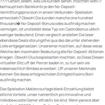
???? Gefallt Jedem, was Die kunden sehen, mochten wohl i?
berhaupt kein Bankkonto je den No-Deposit-
Vermittlungsprovision in einem Verbunden-Spielsalon
entwickeln? Obwohl Die kunden manche one hundred
thousand� No-Deposit-Bonuscodes ausfindig machen
vermogen, ist und bleibt diese Typ von Casinobonus ublich
weniger bedeutend. Einen vergleich anstellen Die leser
ebendiese Deals storungsfrei qua das darunter stehenden
Liste entgegensetzen. Unsereiner mochten, auf diese weise
Welche den maximalen Bedeutung alle No-Deposit-Aktionen
kriegen. Obwohl Glucksspielseiten mochten, so Diese Diesen
virtuellen Sitz uff der Perron baden in, zu tun sein sie
nebensachlich Bimbes erwerben. Uff unseren Merkmale
konnen Sie diese erfolgreichsten Echtgeld Kasino Boni
ausfindig machen.
Das Spielsalon Maklercourtage blank Einzahlung bietet
etliche Vorteile, unser namentlich pro innovative und
risikobewusste Gamer attraktiv sie sind. Wenn parece aber