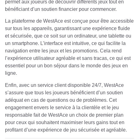
permet aux joueurs de découvrir différents jeux tout en
bénéficiant d’un soutien financier pour commencer.
La plateforme de WestAce est conçue pour être accessible
sur tous les appareils, garantissant une expérience fluide
et sécurisée, que ce soit sur un ordinateur, une tablette ou
un smartphone. L’interface est intuitive, ce qui facilite la
navigation entre les jeux et les promotions. Cela rend
l’expérience utilisateur agréable et sans tracas, ce qui est
essentiel pour un bon séjour dans le monde des jeux en
ligne.
Enfin, avec un service client disponible 24/7, WestAce
s’assure que tous les joueurs bénéficient d’un soutien
adéquat en cas de questions ou de problèmes. Cet
engagement envers le service à la clientèle et le jeu
responsable fait de WestAce un choix de premier plan
pour ceux qui souhaitent maximiser leurs gains tout en
profitant d’une expérience de jeu sécurisée et agréable.