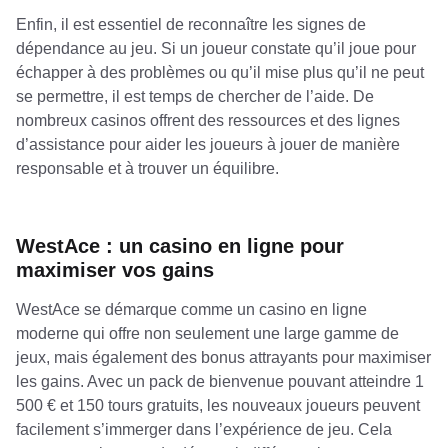
Enfin, il est essentiel de reconnaître les signes de
dépendance au jeu. Si un joueur constate qu’il joue pour
échapper à des problèmes ou qu’il mise plus qu’il ne peut
se permettre, il est temps de chercher de l’aide. De
nombreux casinos offrent des ressources et des lignes
d’assistance pour aider les joueurs à jouer de manière
responsable et à trouver un équilibre.
WestAce : un casino en ligne pour
maximiser vos gains
WestAce se démarque comme un casino en ligne
moderne qui offre non seulement une large gamme de
jeux, mais également des bonus attrayants pour maximiser
les gains. Avec un pack de bienvenue pouvant atteindre 1
500 € et 150 tours gratuits, les nouveaux joueurs peuvent
facilement s’immerger dans l’expérience de jeu. Cela