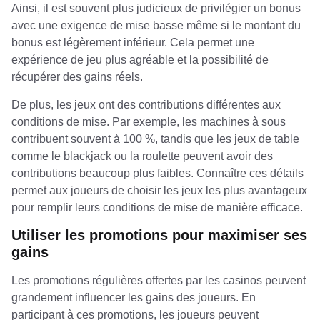
Ainsi, il est souvent plus judicieux de privilégier un bonus
avec une exigence de mise basse même si le montant du
bonus est légèrement inférieur. Cela permet une
expérience de jeu plus agréable et la possibilité de
récupérer des gains réels.
De plus, les jeux ont des contributions différentes aux
conditions de mise. Par exemple, les machines à sous
contribuent souvent à 100 %, tandis que les jeux de table
comme le blackjack ou la roulette peuvent avoir des
contributions beaucoup plus faibles. Connaître ces détails
permet aux joueurs de choisir les jeux les plus avantageux
pour remplir leurs conditions de mise de manière efficace.
Utiliser les promotions pour maximiser ses
gains
Les promotions régulières offertes par les casinos peuvent
grandement influencer les gains des joueurs. En
participant à ces promotions, les joueurs peuvent