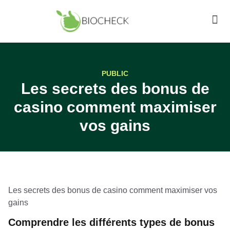
PUBLIC
Les secrets des bonus de
casino comment maximiser
vos gains
Les secrets des bonus de casino comment maximiser vos
gains
Comprendre les différents types de bonus