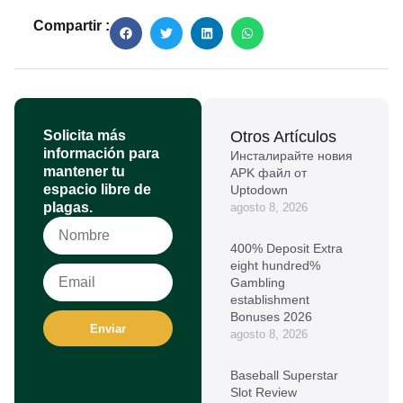
Compartir :
Solicita más
Otros Artículos
información para
Инсталирайте новия
mantener tu
APK файл от
espacio libre de
Uptodown
plagas.
agosto 8, 2026
400% Deposit Extra
eight hundred%
Gambling
establishment
Bonuses 2026
Enviar
agosto 8, 2026
Baseball Superstar
Slot Review