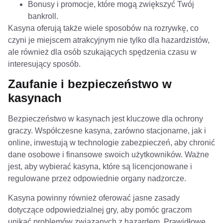
Bonusy i promocje, które mogą zwiększyć Twój
bankroll.
Kasyna oferują także wiele sposobów na rozrywkę, co
czyni je miejscem atrakcyjnym nie tylko dla hazardzistów,
ale również dla osób szukających spędzenia czasu w
interesujący sposób.
Zaufanie i bezpieczeństwo w
kasynach
Bezpieczeństwo w kasynach jest kluczowe dla ochrony
graczy. Współczesne kasyna, zarówno stacjonarne, jak i
online, inwestują w technologie zabezpieczeń, aby chronić
dane osobowe i finansowe swoich użytkowników. Ważne
jest, aby wybierać kasyna, które są licencjonowane i
regulowane przez odpowiednie organy nadzorcze.
Kasyna powinny również oferować jasne zasady
dotyczące odpowiedzialnej gry, aby pomóc graczom
unikać problemów związanych z hazardem. Prawidłowe