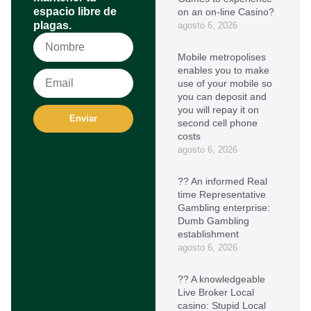
espacio libre de
on an on-line Casino?
plagas.
agosto 6, 2026
Mobile metropolises
enables you to make
use of your mobile so
you can deposit and
you will repay it on
Enviar
second cell phone
costs
agosto 6, 2026
?? An informed Real
time Representative
Gambling enterprise:
Dumb Gambling
establishment
agosto 6, 2026
?? A knowledgeable
Live Broker Local
casino: Stupid Local