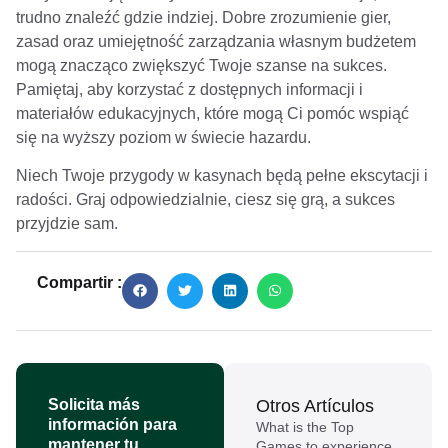
trudno znaleźć gdzie indziej. Dobre zrozumienie gier,
zasad oraz umiejętność zarządzania własnym budżetem
mogą znacząco zwiększyć Twoje szanse na sukces.
Pamiętaj, aby korzystać z dostępnych informacji i
materiałów edukacyjnych, które mogą Ci pomóc wspiąć
się na wyższy poziom w świecie hazardu.
Niech Twoje przygody w kasynach będą pełne ekscytacji i
radości. Graj odpowiedzialnie, ciesz się grą, a sukces
przyjdzie sam.
Compartir :
Solicita más
Otros Artículos
información para
What is the Top
mantener tu
Games to experience