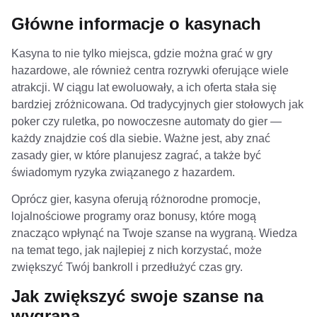
Główne informacje o kasynach
Kasyna to nie tylko miejsca, gdzie można grać w gry
hazardowe, ale również centra rozrywki oferujące wiele
atrakcji. W ciągu lat ewoluowały, a ich oferta stała się
bardziej zróżnicowana. Od tradycyjnych gier stołowych jak
poker czy ruletka, po nowoczesne automaty do gier —
każdy znajdzie coś dla siebie. Ważne jest, aby znać
zasady gier, w które planujesz zagrać, a także być
świadomym ryzyka związanego z hazardem.
Oprócz gier, kasyna oferują różnorodne promocje,
lojalnościowe programy oraz bonusy, które mogą
znacząco wpłynąć na Twoje szanse na wygraną. Wiedza
na temat tego, jak najlepiej z nich korzystać, może
zwiększyć Twój bankroll i przedłużyć czas gry.
Jak zwiększyć swoje szanse na
wygraną