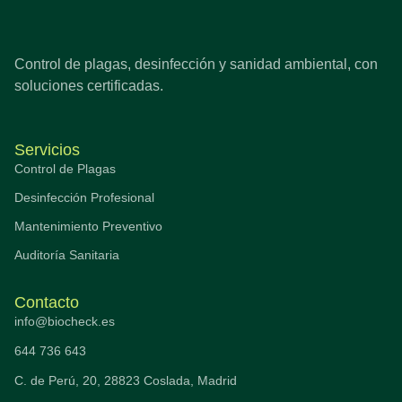
Control de plagas, desinfección y sanidad ambiental, con
soluciones certificadas.
Servicios
Control de Plagas
Desinfección Profesional
Mantenimiento Preventivo
Auditoría Sanitaria
Contacto
info@biocheck.es
644 736 643
C. de Perú, 20, 28823 Coslada, Madrid