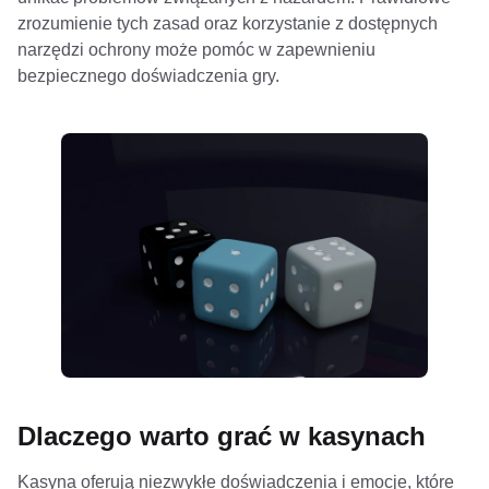
zrozumienie tych zasad oraz korzystanie z dostępnych
narzędzi ochrony może pomóc w zapewnieniu
bezpiecznego doświadczenia gry.
Dlaczego warto grać w kasynach
Kasyna oferują niezwykłe doświadczenia i emocje, które