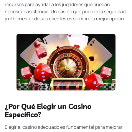
recursos para ayudar a los jugadores que puedan
necesitar asistencia. Un casino que prioriza la seguridad
y el bienestar de sus clientes es siempre la mejor opción.
¿Por Qué Elegir un Casino
Específico?
Elegir el casino adecuado es fundamental para mejorar