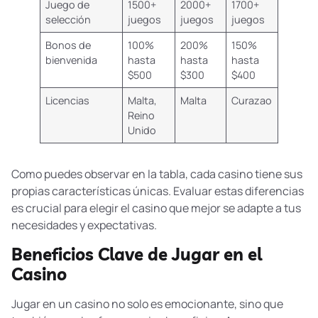
Juego de
1500+
2000+
1700+
selección
juegos
juegos
juegos
Bonos de
100%
200%
150%
bienvenida
hasta
hasta
hasta
$500
$300
$400
Licencias
Malta,
Malta
Curazao
Reino
Unido
Como puedes observar en la tabla, cada casino tiene sus
propias características únicas. Evaluar estas diferencias
es crucial para elegir el casino que mejor se adapte a tus
necesidades y expectativas.
Beneficios Clave de Jugar en el
Casino
Jugar en un casino no solo es emocionante, sino que