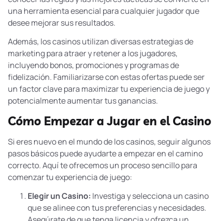
una herramienta esencial para cualquier jugador que
desee mejorar sus resultados.
Además, los casinos utilizan diversas estrategias de
marketing para atraer y retener a los jugadores,
incluyendo bonos, promociones y programas de
fidelización. Familiarizarse con estas ofertas puede ser
un factor clave para maximizar tu experiencia de juego y
potencialmente aumentar tus ganancias.
Cómo Empezar a Jugar en el Casino
Si eres nuevo en el mundo de los casinos, seguir algunos
pasos básicos puede ayudarte a empezar en el camino
correcto. Aquí te ofrecemos un proceso sencillo para
comenzar tu experiencia de juego:
Elegir un Casino:
Investiga y selecciona un casino
que se alinee con tus preferencias y necesidades.
Asegúrate de que tenga licencia y ofrezca un