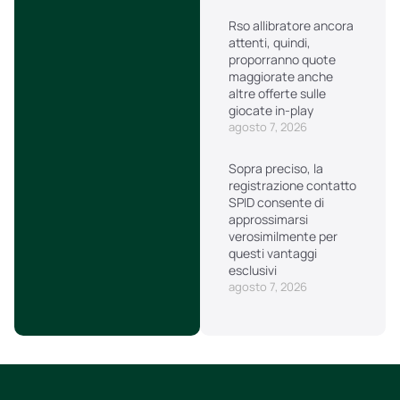
Rso allibratore ancora
attenti, quindi,
proporranno quote
maggiorate anche
altre offerte sulle
giocate in-play
agosto 7, 2026
Sopra preciso, la
registrazione contatto
SPID consente di
approssimarsi
verosimilmente per
questi vantaggi
esclusivi
agosto 7, 2026