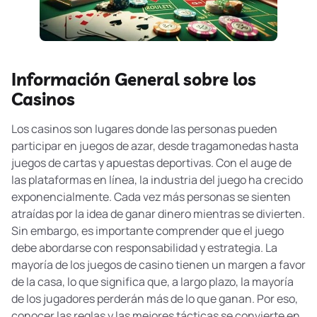
Información General sobre los
Casinos
Los casinos son lugares donde las personas pueden
participar en juegos de azar, desde tragamonedas hasta
juegos de cartas y apuestas deportivas. Con el auge de
las plataformas en línea, la industria del juego ha crecido
exponencialmente. Cada vez más personas se sienten
atraídas por la idea de ganar dinero mientras se divierten.
Sin embargo, es importante comprender que el juego
debe abordarse con responsabilidad y estrategia. La
mayoría de los juegos de casino tienen un margen a favor
de la casa, lo que significa que, a largo plazo, la mayoría
de los jugadores perderán más de lo que ganan. Por eso,
conocer las reglas y las mejores tácticas se convierte en