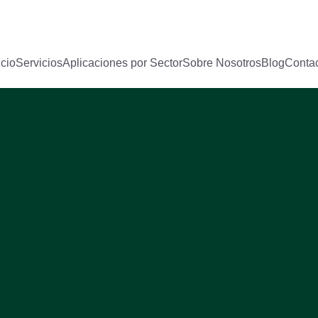
icio
Servicios
Aplicaciones por Sector
Sobre Nosotros
Blog
Conta