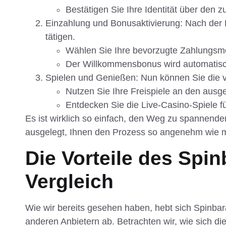
Bestätigen Sie Ihre Identität über den 
Einzahlung und Bonusaktivierung: Nach der R
tätigen.
Wählen Sie Ihre bevorzugte Zahlungsm
Der Willkommensbonus wird automatisch 
Spielen und Genießen: Nun können Sie die vi
Nutzen Sie Ihre Freispiele an den ausg
Entdecken Sie die Live-Casino-Spiele fü
Es ist wirklich so einfach, den Weg zu spannenden 
ausgelegt, Ihnen den Prozess so angenehm wie mö
Die Vorteile des Spi
Vergleich
Wie wir bereits gesehen haben, hebt sich Spinba
anderen Anbietern ab. Betrachten wir, wie sich die 