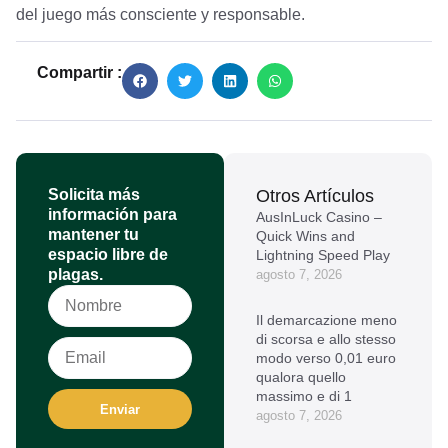
del juego más consciente y responsable.
Compartir :
Solicita más
Otros Artículos
información para
AusInLuck Casino –
mantener tu
Quick Wins and
espacio libre de
Lightning Speed Play
plagas.
agosto 7, 2026
Il demarcazione meno
di scorsa e allo stesso
modo verso 0,01 euro
qualora quello
massimo e di 1
Enviar
agosto 7, 2026