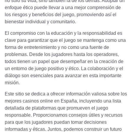
no solo su vida, sino también la de los demás. Adoptar un
enfoque ético puede llevar a una mejor comprensión de
los riesgos y beneficios del juego, promoviendo así el
bienestar individual y comunitario.
El compromiso con la educación y la responsabilidad es
clave para garantizar que el juego se mantenga como una
forma de entretenimiento y no como una fuente de
problemas. Desde los jugadores hasta los operadores,
todos tienen un papel que desempeñar en la creación de
un entorno de juego positivo y ético. La colaboración y el
diálogo son esenciales para avanzar en esta importante
misión.
Este sitio se dedica a ofrecer información valiosa sobre los
mejores casinos online en España, incluyendo una lista
detallada de plataformas que promueven el juego
responsable. Proporcionamos consejos útiles y recursos
para que los jugadores puedan tomar decisiones
informadas y éticas. Juntos, podemos construir un futuro