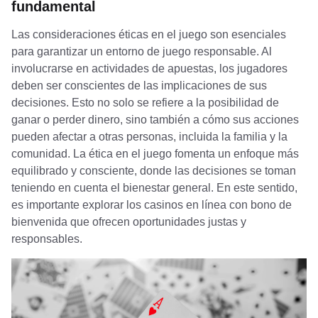
fundamental
Las consideraciones éticas en el juego son esenciales
para garantizar un entorno de juego responsable. Al
involucrarse en actividades de apuestas, los jugadores
deben ser conscientes de las implicaciones de sus
decisiones. Esto no solo se refiere a la posibilidad de
ganar o perder dinero, sino también a cómo sus acciones
pueden afectar a otras personas, incluida la familia y la
comunidad. La ética en el juego fomenta un enfoque más
equilibrado y consciente, donde las decisiones se toman
teniendo en cuenta el bienestar general. En este sentido,
es importante explorar los
casinos en línea con bono de
bienvenida
que ofrecen oportunidades justas y
responsables.