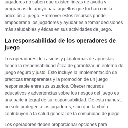
jugadores no saben que existen líneas de ayuda y
programas de apoyo para aquellos que luchan con la
adicción al juego. Promover estos recursos puede
empoderar a los jugadores y ayudarles a tomar decisiones
más saludables y éticas en sus actividades de juego.
La responsabilidad de los operadores de
juego
Los operadores de casinos y plataformas de apuestas
tienen la responsabilidad ética de garantizar un entorno de
juego seguro y justo. Esto incluye la implementación de
prácticas transparentes y la promoción de un juego
responsable entre sus usuarios. Ofrecer recursos
educativos y advertencias sobre los riesgos del juego es
una parte integral de su responsabilidad. De esta manera,
no solo protegen a los jugadores, sino que también
contribuyen a la salud general de la comunidad de juego.
Los operadores deben proporcionar opciones para